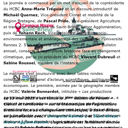
La journée a commencé par un mot d’accueil de la coprésidente
du HCBC
Anne-Marie Tréguier
et un discours introductif de
Michaël Quernez
, Vice-président Climat et mobilité de la
Région Bretagne, de
Pascal Prido
, Vice-président Agriculture
et transition alimentaire de Saint-Brieuc Armor Agglomération,
puis de
Yohann Rech
, Vice-président Transition socio-
environnementale et aménagement des campus de l’Université
ème
Rennes 2. S’en est suivie une présentation du 3
Bulletin
annuel, consacré à l’agriculture bretonne face au changement
climatique, par le co-président du HCBC
Vincent Dubreuil
et
Sabine Roussel
, membre de l’instance.
La matinée s’est poursuivie avec deux tables rondes
constituées d’un panel d’acteurs scientifiques, politiques et
économiques. La première, animée par la géographe membre
du HCBC
Valérie Bonnardot
, intitulée «
Les productions
agricoles bretonnes confrontées aux risques climatiques
», a
ème
Le 15 mai 2025 s’est tenue la 3
édition du Forum «
exploré les implications concrètes pour les producteurs du
Climat et territoires » sur la thématique de l’agriculture
climat breton en évolution. Comment les territoires et filières
bretonne face au changement climatique, à Saint-Brieuc,
sont-ils affectés par le changement climatique ? Quels leviers
en partenariat avec l’
Université Rennes 2
et
Saint-Brieuc
déployer ? Pour répondre à ces questions, la table-ronde a
Armor Agglomération
. L’agriculture est fortement ancrée
accueilli
Sylvain Pellerin
(directeur de recherche en ingénierie