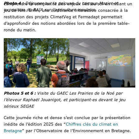
Photo 4 :
Déjeuner sur la pelouse du campus Mazier et
comprendre la complexité des enjeux liés au sol en initiant un
exposition du RAIA sur l’agriculture insulaire.
jeu de rôle. Enfin, une conférence interactive consacrée à la
restitution des projets ClimatVeg et Fermadapt permettait
d’approfondir des notions abordées lors de la première table-
ronde du matin.
Photos 5 et 6 :
Visite du GAEC Les Prairies de la Noé par
l’éleveur Raphaël Jouanigot, et participant·es devant le jeu
sérieux SEGAE
Cette journée riche et dense s’est conclue par la présentation
inédite de l’édition 2025 des “
Chiffres clés du climat en
Bretagne
” par l’Observatoire de l’Environnement en Bretagne.