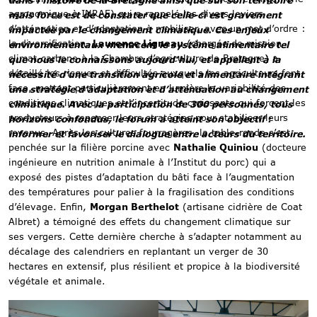
dans l’histoire de la Bretagne ainsi que sur son territoire
agronomique à INRAE) qui a rappelé les divers leviers
mais force est de constater que celle-ci est gravement
d’atténuation et d’adaptation à mobiliser, avec un mot d’ordre :
impactée par le changement climatique. Ces enjeux
la diversification.
Laurence Ligneau
(chargée de mission
environnementaux menacent le système alimentaire tel
climat-carbone à la Chambre d’agriculture de Bretagne) a
que nous le connaissons aujourd’hui, et appellent à la
détaillé les risques et difficultés auxquels les agriculteurs font
nécessité d’une transition agricole et alimentaire intégrant
face, mettant particulièrement en lumière la variabilité des
une stratégie d’adaptation et d’atténuation au changement
conditions climatiques et l’incertitude croissante qui forcent les
climatique. Avec la participation de 300 personnes, tous
producteurs à repenser leurs stratégies pour stabiliser leurs
horizons confondus, le forum a atteint son objectif :
revenus. Après les cultures fourragères, la table-ronde s’est
informer et favoriser le dialogue entre acteurs du territoire.
penchée sur la filière porcine avec
Nathalie Quiniou
(docteure
ingénieure en nutrition animale à l’Institut du porc) qui a
exposé des pistes d’adaptation du bâti face à l’augmentation
des températures pour palier à la fragilisation des conditions
d’élevage. Enfin,
Morgan Berthelot
(artisane cidrière de Coat
Albret) a témoigné des effets du changement climatique sur
ses vergers. Cette dernière cherche à s’adapter notamment au
décalage des calendriers en replantant un verger de 30
hectares en extensif, plus résilient et propice à la biodiversité
végétale et animale.