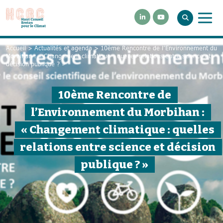
Accueil
>
Actualités et agenda
>
10ème Rencontre de l’Environnement du
Morbihan : « Changement climatique : quelles relations entre science et
décision publique ? »
10ème Rencontre de
l’Environnement du Morbihan :
« Changement climatique : quelles
relations entre science et décision
publique ? »