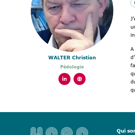
J
u
i
A
d
WALTER Christian
f
Pédologie
q
d
q
Qui s