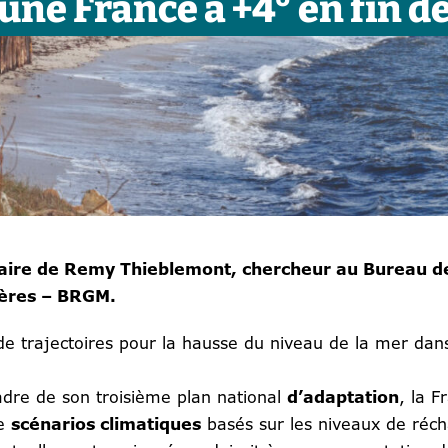
une France à +4° en fin de
naire de Remy Thieblemont, chercheur au Bureau 
ières – BRGM.
de trajectoires pour la hausse du niveau de la mer da
dre de son troisième plan national
d’adaptation
, la 
de
scénarios climatiques
basés sur les niveaux de réc