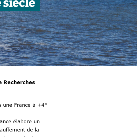
 siècle
de Recherches
ns une France à +4°
France élabore un
hauffement de la