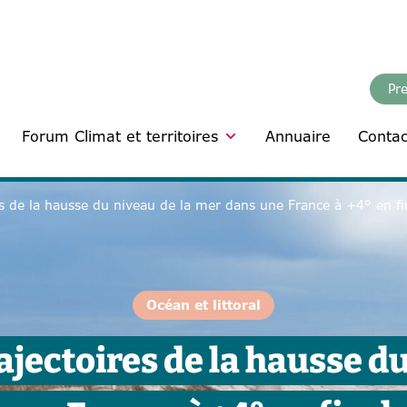
Pr
Forum Climat et territoires
Annuaire
Contac
 de la hausse du niveau de la mer dans une France à +4° en fin
Océan et littoral
jectoires de la hausse du